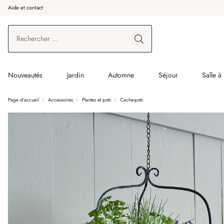
Aide et contact
enir au contenu principal
Aller à la recherche
Aller à la navigation principale
Nouveautés
Jardin
Automne
Séjour
Salle à
Page d'accueil
Accessoires
Plantes et pots
Cache-pots