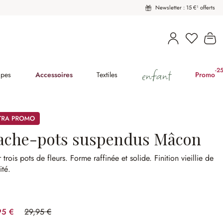
Newsletter : 15 €¹ offerts
Vous avez
Le
enfant
-2
(2
pes
Accessoires
Textiles
Promo
mos
ache-pots suspendus Mâcon
 trois pots de fleurs.
Forme raffinée et solide.
Finition vieillie de
ité.
95 €
29,95 €
(36.73%spared)