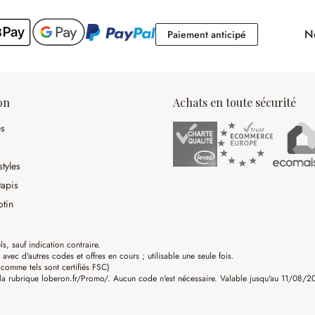
No
Paiement antici
Paiement anticipé
on
Achats en toute sécurité
es
tyles
tapis
otin
ls, sauf indication contraire.
ec d'autres codes et offres en cours ; utilisable une seule fois.
omme tels sont certifiés FSC)
a rubrique loberon.fr/Promo/. Aucun code n'est nécessaire. Valable jusqu'au 11/08/202