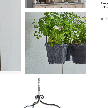
TVA i
Référ
é