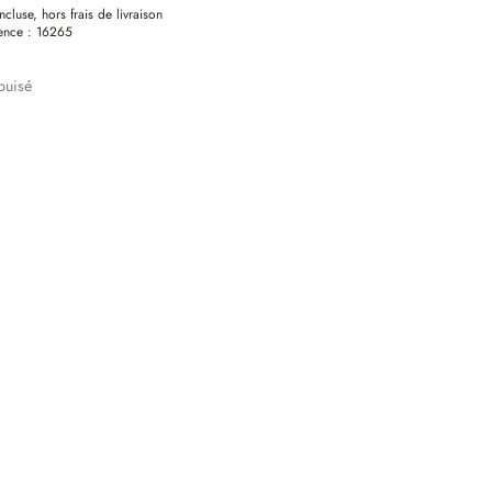
ncluse, hors frais de livraison
ence :
16265
puisé