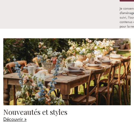
Je consen
d'aménage
suivi, l'o
contenus 
pour la ne
Nouveautés et styles
Découvrir »