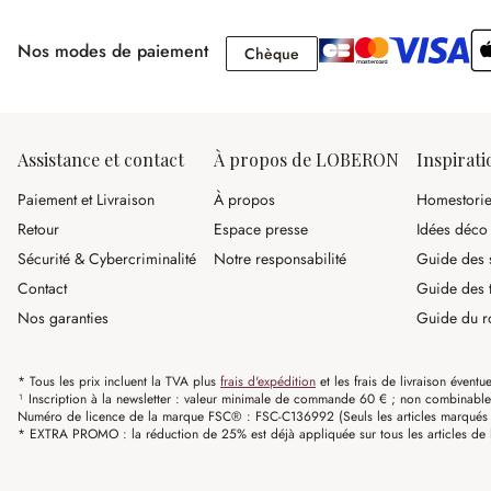
Nos modes de paiement
Chèque
Chèque
Assistance et contact
À propos de LOBERON
Inspirati
Paiement et Livraison
À propos
Homestori
Retour
Espace presse
Idées déco
Sécurité & Cybercriminalité
Notre responsabilité
Guide des s
Contact
Guide des 
Nos garanties
Guide du r
* Tous les prix incluent la TVA plus
frais d'expédition
et les frais de livraison éventue
¹ Inscription à la newsletter : valeur minimale de commande 60 € ; non combinable av
Numéro de licence de la marque FSC® : FSC-C136992 (Seuls les articles marqués c
* EXTRA PROMO : la réduction de 25% est déjà appliquée sur tous les articles de l