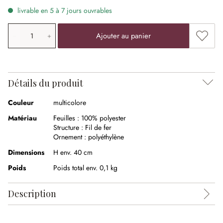
livrable en 5 à 7 jours ouvrables
Quantité de produit: saisissez la valeur souhaitée ou uti
Ajouter
Ajouter au panier
Détails du produit
Couleur
multicolore
Matériau
Feuilles :
100% polyester
Structure :
Fil de fer
Ornement :
polyéthylène
Dimensions
H env. 40 cm
Poids
Poids total env. 0,1 kg
Description