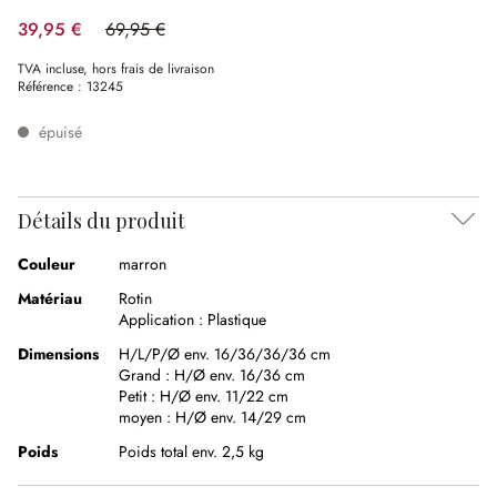
39,95 €
69,95 €
(42.89%spared)
TVA incluse, hors frais de livraison
Référence :
13245
épuisé
Détails du produit
Couleur
marron
Matériau
Rotin
Application :
Plastique
Dimensions
H/L/P/Ø env. 16/36/36/36 cm
Grand :
H/Ø env. 16/36 cm
Petit :
H/Ø env. 11/22 cm
moyen :
H/Ø env. 14/29 cm
Poids
Poids total env. 2,5 kg