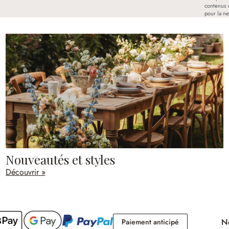
contenus 
pour la ne
Nouveautés et styles
Découvrir »
No
Paiement antici
Paiement anticipé