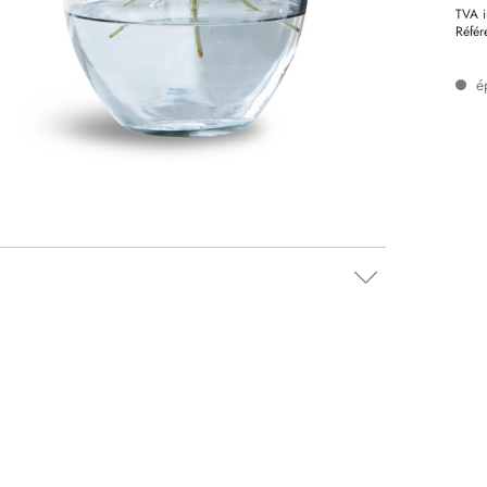
TVA i
Référ
é