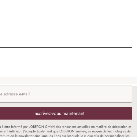
 e-mail
*
Inscrivez-vous maintenant
s à être informé par LOBERON GmbH des tendances actuelles en matière de décoration et
ment intérieur. J'accepte également que LOBERON analyse, au moyen de technologies de
uverture de la newsletter ainsi que les liens sur lesquels je clique afin de personnaliser les