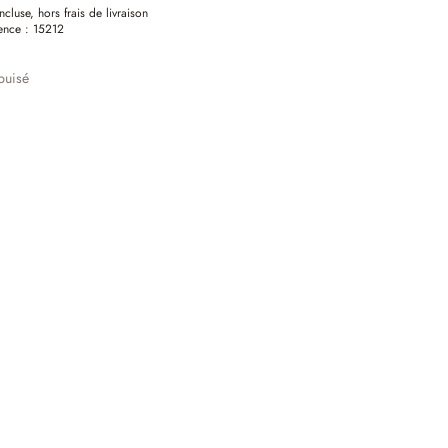
ncluse, hors frais de livraison
ence :
15212
puisé