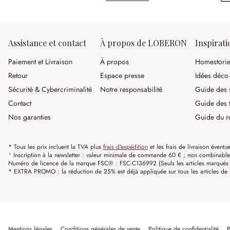
Assistance et contact
À propos de LOBERON
Inspirati
Paiement et Livraison
À propos
Homestori
Retour
Espace presse
Idées déco
Sécurité & Cybercriminalité
Notre responsabilité
Guide des s
Contact
Guide des 
Nos garanties
Guide du r
* Tous les prix incluent la TVA plus
frais d'expédition
et les frais de livraison éventue
¹ Inscription à la newsletter : valeur minimale de commande 60 € ; non combinable av
Numéro de licence de la marque FSC® : FSC-C136992 (Seuls les articles marqués c
* EXTRA PROMO : la réduction de 25% est déjà appliquée sur tous les articles de l
Mentions légales
Conditions générales de vente
Politique de confidentialité
P