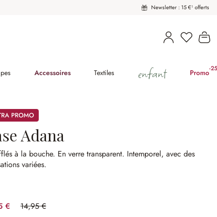
Newsletter : 15 €¹ offerts
Vous avez
Le
enfant
-2
(2
pes
Accessoires
Textiles
Promo
mos
ase Adana
flés à la bouche.
En verre transparent.
Intemporel, avec des
isations variées.
5 €
14,95 €
(53.51%spared)