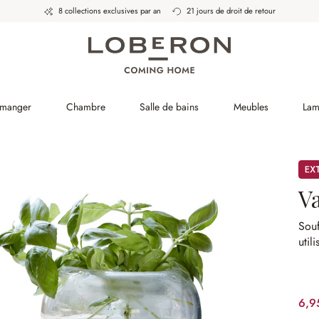
8 collections exclusives par an
21 jours de droit de retour
 manger
Chambre
Salle de bains
Meubles
Lam
Pro
V
Souf
util
6,9