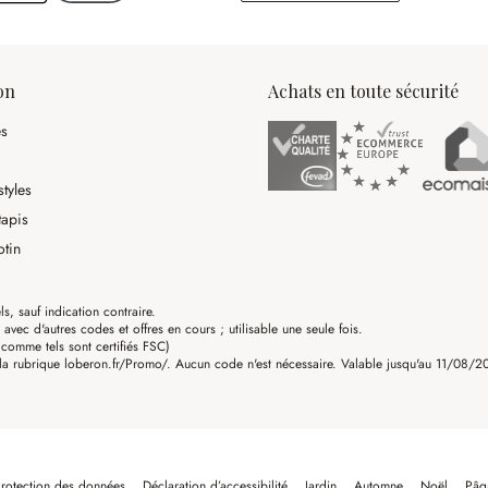
on
Achats en toute sécurité
es
tyles
tapis
otin
ls, sauf indication contraire.
ec d'autres codes et offres en cours ; utilisable une seule fois.
omme tels sont certifiés FSC)
a rubrique loberon.fr/Promo/. Aucun code n'est nécessaire. Valable jusqu'au 11/08/202
rotection des données
Déclaration d’accessibilité
Jardin
Automne
Noël
Pâq