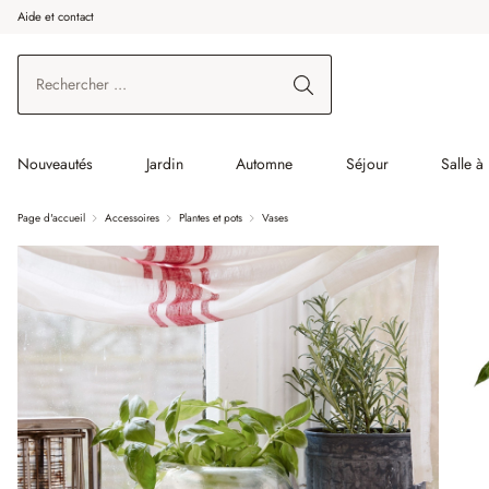
Aide et contact
enir au contenu principal
Aller à la recherche
Aller à la navigation principale
Nouveautés
Jardin
Automne
Séjour
Salle à
Page d'accueil
Accessoires
Plantes et pots
Vases