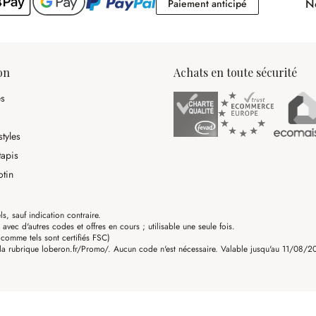
No
Paiement antici
Paiement anticipé
on
Achats en toute sécurité
es
tyles
tapis
otin
ls, sauf indication contraire.
ec d'autres codes et offres en cours ; utilisable une seule fois.
omme tels sont certifiés FSC)
a rubrique loberon.fr/Promo/. Aucun code n'est nécessaire. Valable jusqu'au 11/08/202