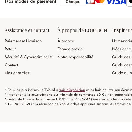
Nos modes de paiement
Chèque
Chèque
Assistance et contact
À propos de LOBERON
Inspirati
Paiement et Livraison
À propos
Homestori
Retour
Espace presse
Idées déco
Sécurité & Cybercriminalité
Notre responsabilité
Guide des s
Contact
Guide des 
Nos garanties
Guide du r
* Tous les prix incluent la TVA plus
frais d'expédition
et les frais de livraison éventue
¹ Inscription à la newsletter : valeur minimale de commande 60 € ; non combinable av
Numéro de licence de la marque FSC® : FSC-C136992 (Seuls les articles marqués c
* EXTRA PROMO : la réduction de 25% est déjà appliquée sur tous les articles de l