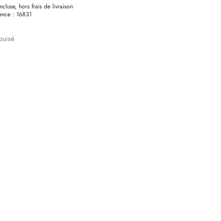
ncluse, hors frais de livraison
ence :
16831
puisé