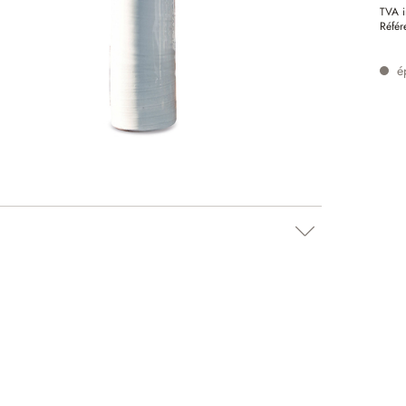
TVA i
Référ
é