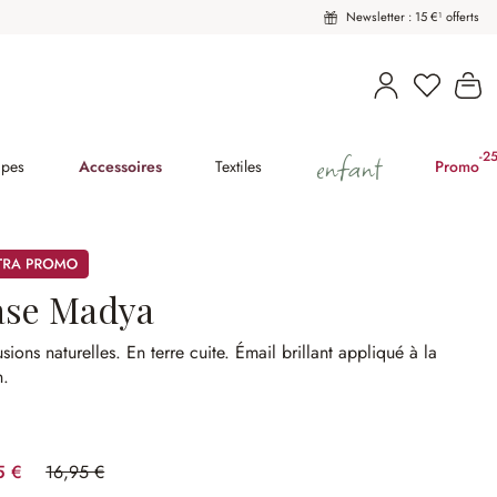
Newsletter : 15 €¹ offerts
Vous avez
Le
enfant
-2
(2
pes
Accessoires
Textiles
Promo
mos
ase Madya
usions naturelles.
En terre cuite.
Émail brillant appliqué à la
n.
5 €
16,95 €
(41.3%spared)