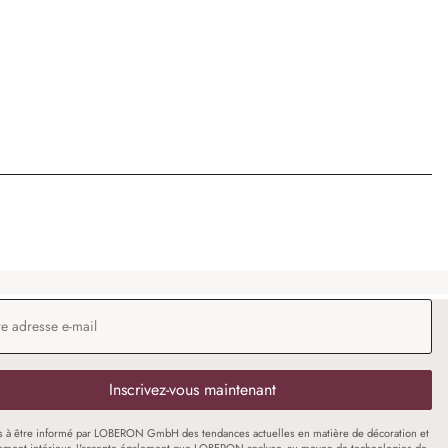
 e-mail
*
Inscrivez-vous maintenant
s à être informé par LOBERON GmbH des tendances actuelles en matière de décoration et
ment intérieur. J'accepte également que LOBERON analyse, au moyen de technologies de