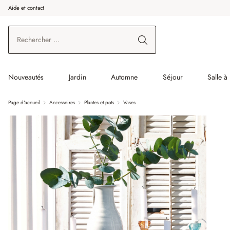
Aide et contact
enir au contenu principal
Aller à la recherche
Aller à la navigation principale
Nouveautés
Jardin
Automne
Séjour
Salle à
Page d'accueil
Accessoires
Plantes et pots
Vases