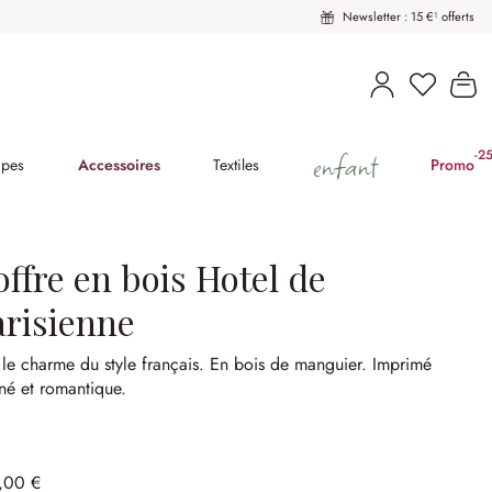
Newsletter : 15 €¹ offerts
Vous avez
Le
enfant
-2
(2
pes
Accessoires
Textiles
Promo
ffre en bois Hotel de
arisienne
 le charme du style français.
En bois de manguier.
Imprimé
iné et romantique.
,00 €