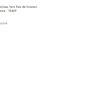
ncluse, hors frais de livraison
ence :
15469
puisé