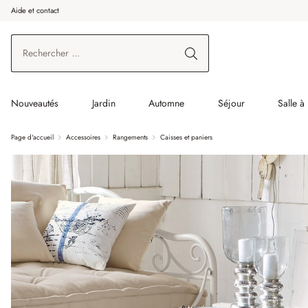
Aide et contact
enir au contenu principal
Aller à la recherche
Aller à la navigation principale
Nouveautés
Jardin
Automne
Séjour
Salle à
Page d'accueil
Accessoires
Rangements
Caisses et paniers