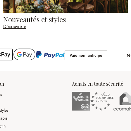
Nouveautés et styles
Découvrir »
No
Paiement antici
Paiement anticipé
on
Achats en toute sécurité
es
tyles
tapis
otin