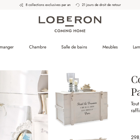
8 collections exclusives par an
21 jours de droit de retour
 manger
Chambre
Salle de bains
Meubles
Lam
Co
P
Tout
raff
298