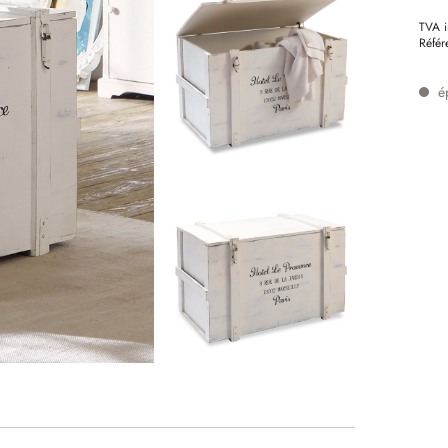
TVA i
Référ
é