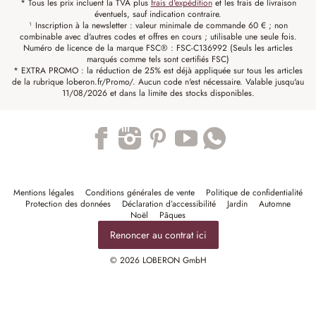
* Tous les prix incluent la TVA plus
frais d'expédition
et les frais de livraison
éventuels, sauf indication contraire.
¹ Inscription à la newsletter : valeur minimale de commande 60 € ; non
combinable avec d'autres codes et offres en cours ; utilisable une seule fois.
Numéro de licence de la marque FSC® : FSC-C136992 (Seuls les articles
marqués comme tels sont certifiés FSC)
* EXTRA PROMO : la réduction de 25% est déjà appliquée sur tous les articles
de la rubrique loberon.fr/Promo/. Aucun code n'est nécessaire. Valable jusqu'au
11/08/2026 et dans la limite des stocks disponibles.
Trustpilot
Mentions légales
Conditions générales de vente
Politique de confidentialité
Protection des données
Déclaration d’accessibilité
Jardin
Automne
Noël
Pâques
Renoncer au contrat ici
© 2026 LOBERON GmbH