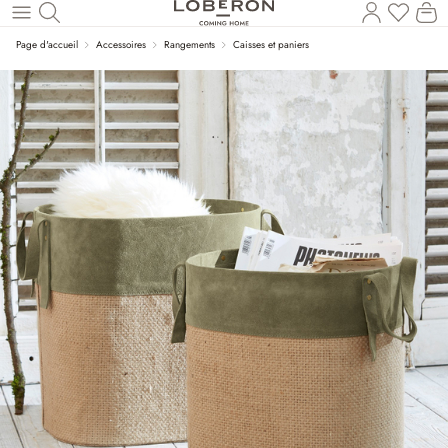
Vous a
Le
Revenir au contenu principal
Page d'accueil
Accessoires
Rangements
Caisses et paniers