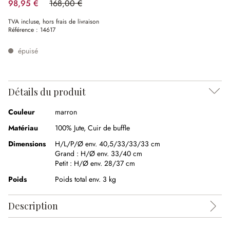
98,95 €
168,00 €
(41.1%spared)
TVA incluse, hors frais de livraison
Référence :
14617
épuisé
Détails du produit
Couleur
marron
Matériau
100% Jute
,
Cuir de buffle
Dimensions
H/L/P/Ø env. 40,5/33/33/33 cm
Grand :
H/Ø env. 33/40 cm
Petit :
H/Ø env. 28/37 cm
Poids
Poids total env. 3 kg
Description