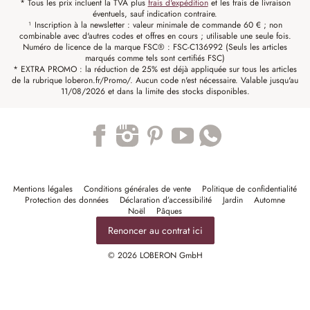
* Tous les prix incluent la TVA plus
frais d'expédition
et les frais de livraison
éventuels, sauf indication contraire.
¹ Inscription à la newsletter : valeur minimale de commande 60 € ; non
combinable avec d'autres codes et offres en cours ; utilisable une seule fois.
Numéro de licence de la marque FSC® : FSC-C136992 (Seuls les articles
marqués comme tels sont certifiés FSC)
* EXTRA PROMO : la réduction de 25% est déjà appliquée sur tous les articles
de la rubrique loberon.fr/Promo/. Aucun code n'est nécessaire. Valable jusqu'au
11/08/2026 et dans la limite des stocks disponibles.
Trustpilot
Mentions légales
Conditions générales de vente
Politique de confidentialité
Protection des données
Déclaration d’accessibilité
Jardin
Automne
Noël
Pâques
Renoncer au contrat ici
© 2026 LOBERON GmbH