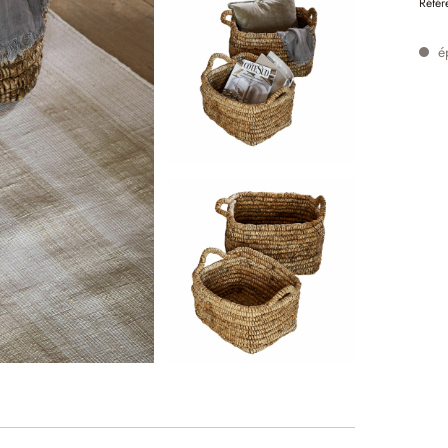
Référ
é