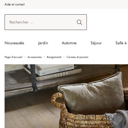
Aide et contact
enir au contenu principal
Aller à la recherche
Aller à la navigation principale
Nouveautés
Jardin
Automne
Séjour
Salle à
Page d'accueil
Accessoires
Rangements
Caisses et paniers