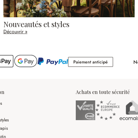
Nouveautés et styles
Découvrir »
No
Paiement antici
Paiement anticipé
on
Achats en toute sécurité
es
tyles
tapis
otin