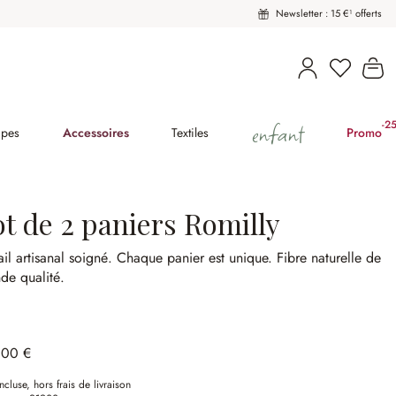
Newsletter : 15 €¹ offerts
Vous avez
Le
enfant
-2
(2
pes
Accessoires
Textiles
Promo
ot de 2 paniers Romilly
ail artisanal soigné.
Chaque panier est unique.
Fibre naturelle de
de qualité.
,00 €
ncluse, hors frais de livraison