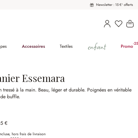
Newsletter : 15 €¹ offerts
Vous avez
Le
enfant
-2
(2
pes
Accessoires
Textiles
Promo
anier Essemara
n tressé à la main.
Beau, léger et durable.
Poignées en véritable
 de buffle.
95 €
ncluse, hors frais de livraison