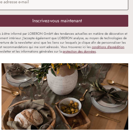
Inscrivez-vous maintenant
s à être informé par LOBERON GmbH des tendances actuelles en matière de décoration et
ment intérieur. J'accepte également que LOBERON analyse, au moyen de technologies de
uverture de la newsletter ainsi que les liens sur lesquels je clique afin de personnaliser les
et recommandations qui me sont adressés. Vous trouverez ici les
conditions d'expédition
wsletter et les informations générales sur la
protection des données
.