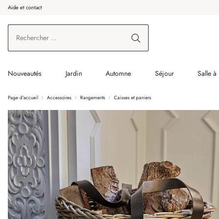
Aide et contact
enir au contenu principal
Aller à la recherche
Aller à la navigation principale
Nouveautés
Jardin
Automne
Séjour
Salle à
Page d'accueil
Accessoires
Rangements
Caisses et paniers