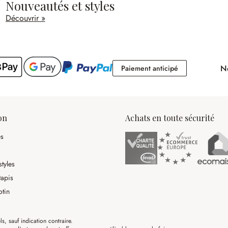
Nouveautés et styles
Découvrir »
No
Paiement antici
Paiement anticipé
on
Achats en toute sécurité
es
tyles
tapis
otin
ls, sauf indication contraire.