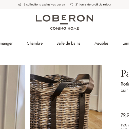
8 collections exclusives par an
21 jours de droit de retour
 manger
Chambre
Salle de bains
Meubles
Lam
P
Roti
cuir
79,
TVA i