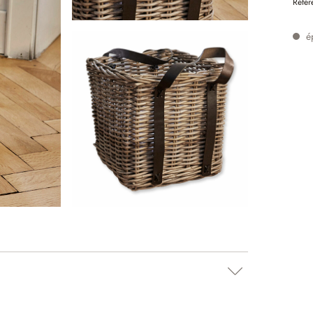
Référ
é