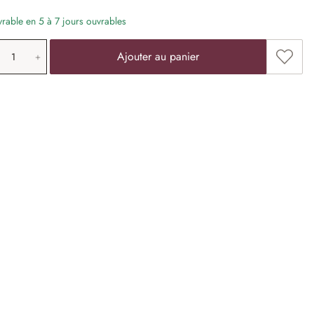
vrable en 5 à 7 jours ouvrables
antité de produit: saisissez la valeur souha
Ajoute
Ajouter au panier