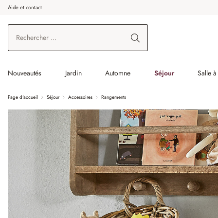
Aide et contact
enir au contenu principal
Aller à la recherche
Aller à la navigation principale
Nouveautés
Jardin
Automne
Séjour
Salle 
Page d'accueil
Séjour
Accessoires
Rangements