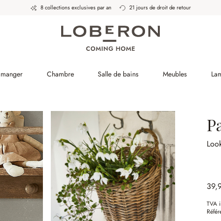
8 collections exclusives par an
21 jours de droit de retour
à manger
Chambre
Salle de bains
Meubles
La
P
Loo
39,
TVA i
Référ