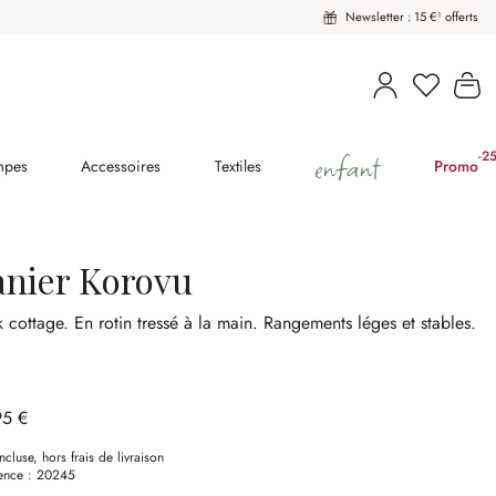
Newsletter : 15 €¹ offerts
Vous avez
Le
enfant
-2
(2
mpes
Accessoires
Textiles
Promo
anier Korovu
k cottage.
En rotin tressé à la main.
Rangements léges et stables.
95 €
ncluse, hors frais de livraison
ence :
20245