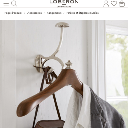
Vous a
Le
Revenir au contenu principal
Page d'accueil
Accessoires
Rangements
Patères et étagères murales