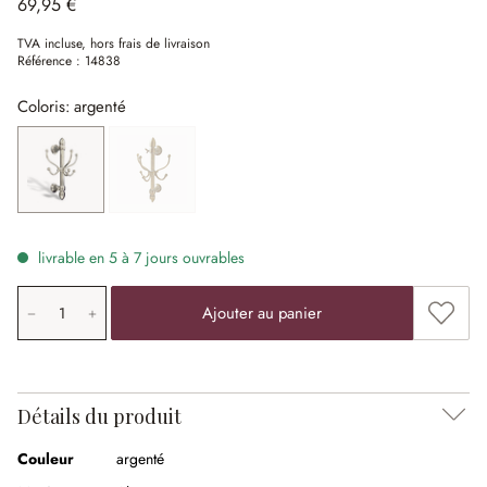
69,95 €
TVA incluse, hors frais de livraison
Référence :
14838
Coloris: argenté
argenté
laiton vieilli
(Cette option n'est pas disponible actuellement.)
livrable en 5 à 7 jours ouvrables
Quantité de produit: saisissez la valeur souhaitée ou uti
Ajouter
Ajouter au panier
Détails du produit
Couleur
argenté