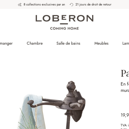
8 collections exclusives par an
21 jours de droit de retour
 manger
Chambre
Salle de bains
Meubles
Lam
P
En f
mura
19,
TVA i