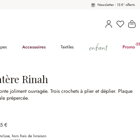
Newsletter : 15 €¹ offerts
Vous avez
Le
enfant
-2
(2
pes
Accessoires
Textiles
Promo
atère Rinah
onte joliment ouvragée.
Trois crochets à plier et déplier.
Plaque
le prépercée.
95 €
ncluse, hors frais de livraison