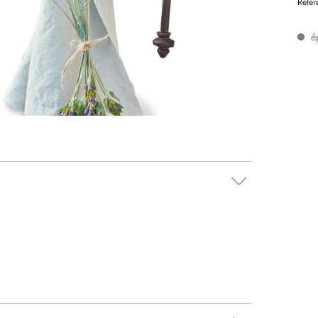
Référ
é