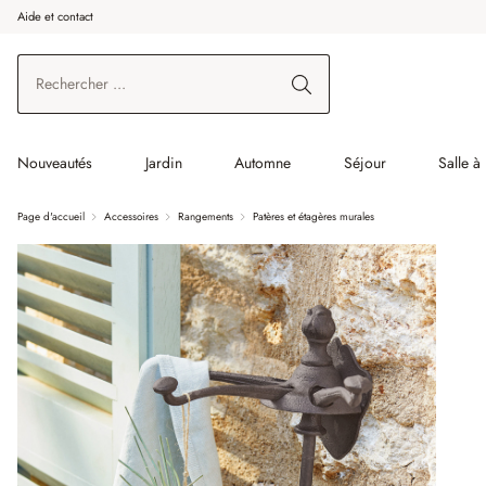
Aide et contact
enir au contenu principal
Aller à la recherche
Aller à la navigation principale
Nouveautés
Jardin
Automne
Séjour
Salle à
Page d'accueil
Accessoires
Rangements
Patères et étagères murales