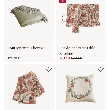
%
%
Courtepointe Therese
Lot de 2 sets de table
Zaveline
228,00 €
14,96 €
34,95 €
(57.2%spared)