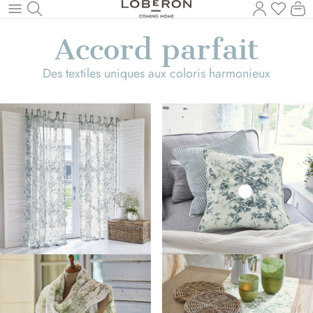
Vous a
Le
Revenir au contenu principal
Accord parfait
Des textiles uniques aux coloris harmonieux