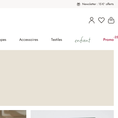
Newsletter : 15 €¹ offerts
Vous avez
Le
enfant
-2
(2
mpes
Accessoires
Textiles
Promo