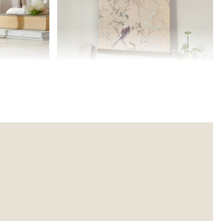
s Serafinas
Tableau Florémont
29,95 €