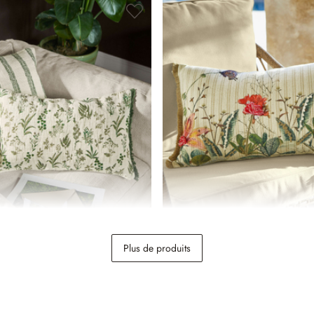
sses de coussin Wescombe
Housse de coussin Floriania
Plus de produits
19,95 €