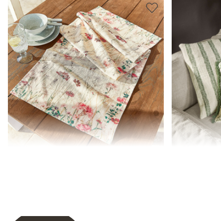
Chemin de table Briovene
Lot de 2 hou
18,95 €
24,95 €