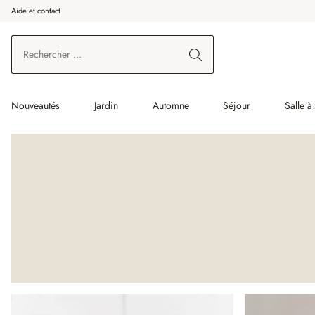
Aide et contact
enir au contenu principal
Aller à la recherche
Aller à la navigation principale
Nouveautés
Jardin
Automne
Séjour
Salle 