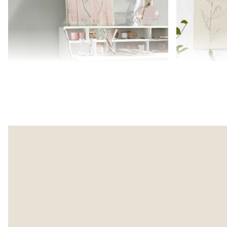
Plaque décorative Lumeron
Lot de 2 tabl
34,95 €
54,95 €