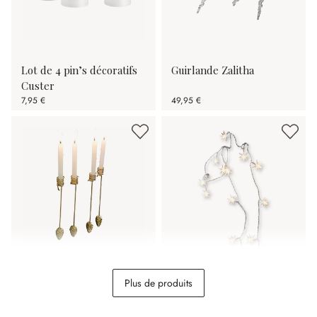
Lot de 4 pin’s décoratifs
Guirlande Zalitha
Custer
7,95 €
49,95 €
Lot de 4 bougeoirs
Guirlande lumineuse
Plus de produits
Norélie
Nelisse
19,95 €
14,95 €