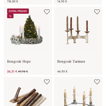
118,00 €
14,95 €
Promos
%
%
Bougeoir Hope
Bougeoir Tarimor
26,21 €
49,95 €
44,95 €
(47.53%spared)