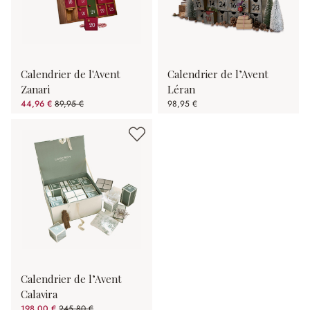
Calendrier de l'Avent
Calendrier de l’Avent
Zanari
Léran
44,96 €
89,95 €
98,95 €
(50.02%spared)
Calendrier de l’Avent
Calavira
198,00 €
245,80 €