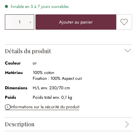
livrable en 5 à 7 jours ouvrables
Quantité de produit: saisissez la valeur souhaitée ou uti
Ajouter
Ajouter au panier
Détails du produit
Couleur
or
Matériau
100% coton
Fixation :
100% Aspect cuir
Dimensions
H/L env. 230/70 cm
Poids
Poids total env. 0,1 kg
Informations sur la sécurité du produit
Description