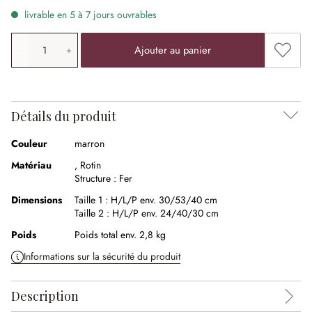
livrable en 5 à 7 jours ouvrables
Quantité de produit: saisissez la valeur souhaitée ou uti
Ajouter
Ajouter au panier
Détails du produit
Couleur
marron
Matériau
,
Rotin
Structure :
Fer
Dimensions
Taille 1 :
H/L/P env. 30/53/40 cm
Taille 2 :
H/L/P env. 24/40/30 cm
Poids
Poids total env. 2,8 kg
Informations sur la sécurité du produit
Description