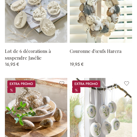
Lot de 6 décorations à
Couronne d'œufs Harera
suspendre Jasélie
16,95 €
19,95 €
Promos
Promos
%
%
%
%