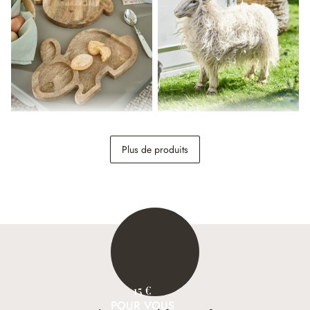
Set de 2 planches à découper
Mouton décoratif Justin
Rainboway
Plus de produits
29,95 €
148,00 €
15 €
POUR VOUS