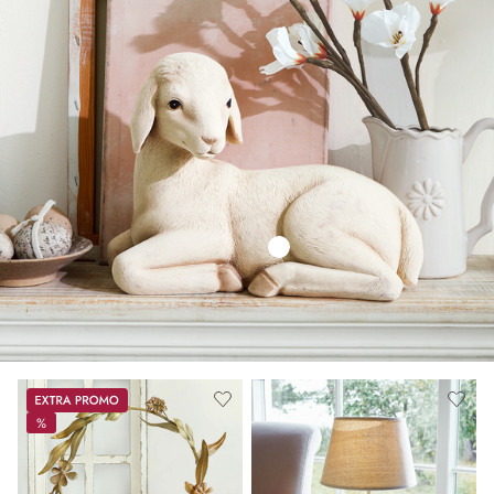
Promos
%
%