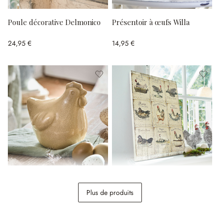
Poule décorative Delmonico
Présentoir à œufs Willa
24,95 €
14,95 €
Figurine décorative Poule
Panneau décoratif Montesse
Roisenn
Plus de produits
9,95 €
44,95 €