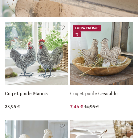
Promos
%
%
Coq et poule Mannis
Coq et poule Gesualdo
38,95 €
7,46 €
14,95 €
(50.1%spared)