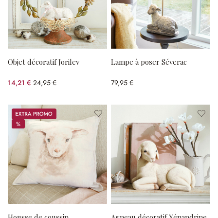
Objet décoratif Jorilev
Lampe à poser Séverac
14,21 €
24,95 €
79,95 €
(43.05%spared)
Promos
%
%
Housse de coussin
Agneau décoratif Xénandrine