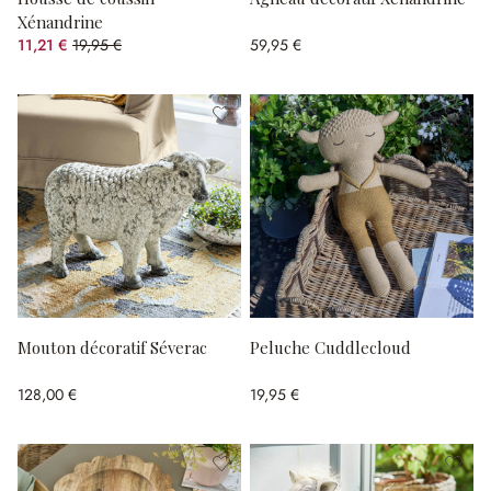
Xénandrine
11,21 €
19,95 €
59,95 €
(43.81%spared)
Mouton décoratif Séverac
Peluche Cuddlecloud
128,00 €
19,95 €