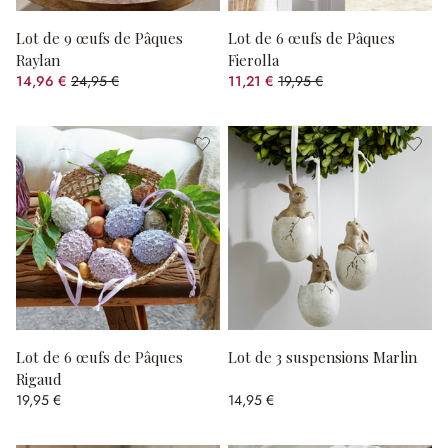
Lot de 9 œufs de Pâques
Lot de 6 œufs de Pâques
Raylan
Fierolla
14,96 €
24,95 €
11,21 €
19,95 €
(40.04%spared)
(43.81%spared)
Lot de 6 œufs de Pâques
Lot de 3 suspensions Marlin
Rigaud
19,95 €
14,95 €