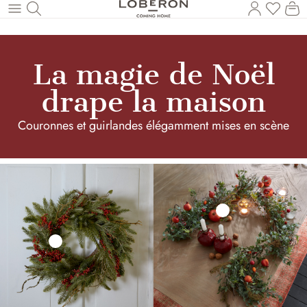
Vous a
Le
Revenir au contenu principal
La magie de Noël
drape la maison
Couronnes et guirlandes élégamment mises en scène