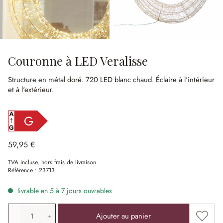
Couronne à LED Veralisse
Structure en métal doré.
720 LED blanc chaud.
Éclaire à l'intérieur
et à l'extérieur.
G
59,95 €
TVA incluse, hors frais de livraison
Référence :
23713
livrable en 5 à 7 jours ouvrables
Quantité de produit: saisissez la valeur souhaitée ou uti
Ajouter
Ajouter au panier