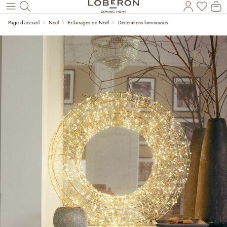
Vous a
Le
Revenir au contenu principal
Page d'accueil
Noël
Éclairages de Noël
Décorations lumineuses