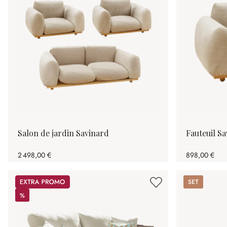
Salon de jardin Savinard
Fauteuil S
2 498,00 €
898,00 €
Promos
Set
%
%