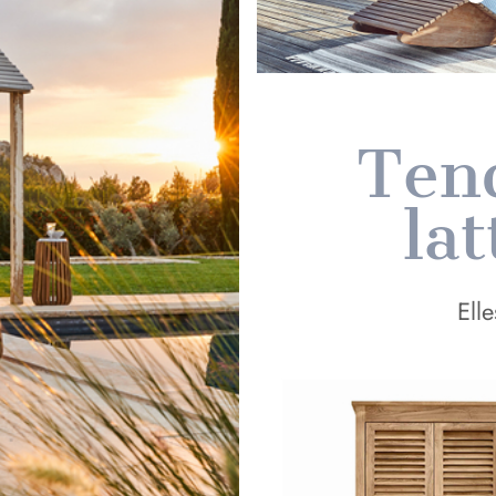
Tend
lat
Elle