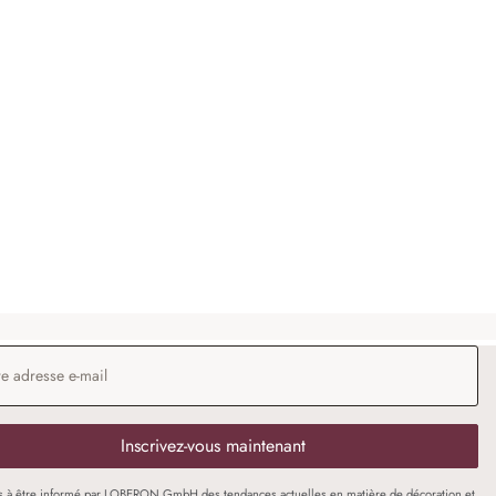
 e-mail
*
Inscrivez-vous maintenant
s à être informé par LOBERON GmbH des tendances actuelles en matière de décoration et