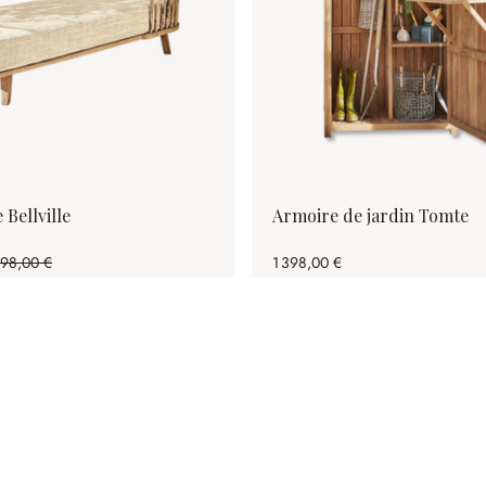
Bellville
Armoire de jardin Tomte
598,00 €
1 398,00 €
1.43%spared)