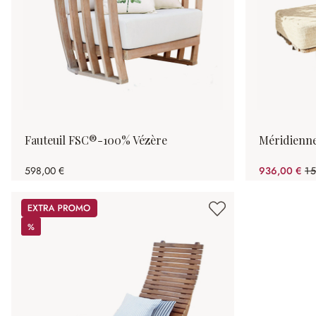
Fauteuil FSC®-100% Vézère
Méridienne 
598,00 €
936,00 €
1 
(4
Promos
%
%