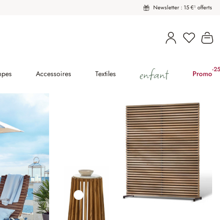
Newsletter : 15 €¹ offerts
Vous avez
Le
enfant
-2
(2
mpes
Accessoires
Textiles
Promo