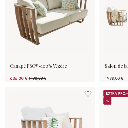
Canapé FSC®-100% Vézère
Salon de j
636,00 €
1 198,00 €
1 998,00 €
(46.91%spared)
Promos
%
%