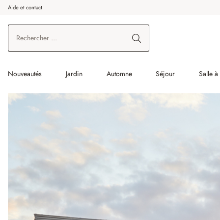
Aide et contact
enir au contenu principal
Aller à la recherche
Aller à la navigation principale
Nouveautés
Jardin
Automne
Séjour
Salle 