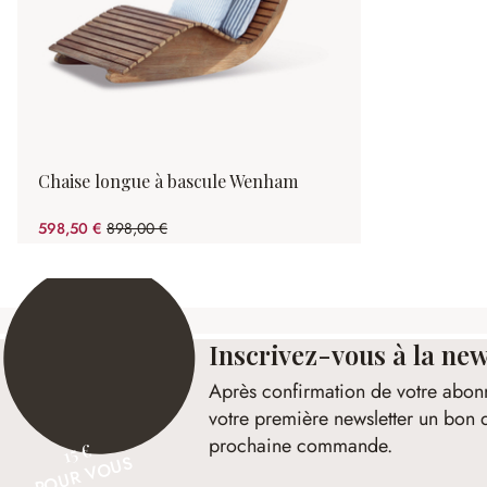
Chaise longue à bascule Wenham
598,50 €
898,00 €
(33.35%spared)
Inscrivez-vous à la new
Après confirmation de votre abon
votre première newsletter un bon 
prochaine commande.
15 €
POUR VOUS