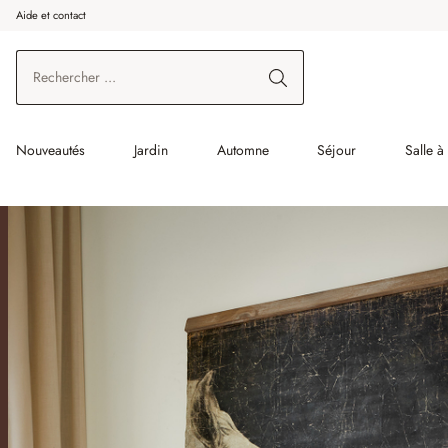
Aide et contact
enir au contenu principal
Aller à la recherche
Aller à la navigation principale
Nouveautés
Jardin
Automne
Séjour
Salle 