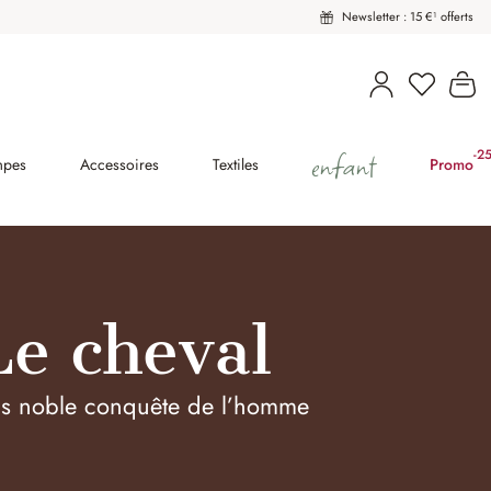
Newsletter : 15 €¹ offerts
Vous avez
Le
enfant
-2
(2
mpes
Accessoires
Textiles
Promo
Le cheval
us noble conquête de l’homme