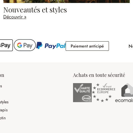
Nouveautés et styles
Découvrir »
No
Paiement antici
Paiement anticipé
on
Achats en toute sécurité
es
tyles
tapis
otin