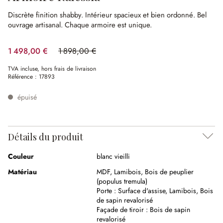
Discrète finition shabby.
Intérieur spacieux et bien ordonné.
Bel
ouvrage artisanal.
Chaque armoire est unique.
1 498,00 €
1 898,00 €
(21.07%spared)
TVA incluse, hors frais de livraison
Référence :
17893
épuisé
Détails du produit
Couleur
blanc vieilli
Matériau
MDF
,
Lamibois
,
Bois de peuplier
(populus tremula)
Porte :
Surface d'assise
,
Lamibois
,
Bois
de sapin revalorisé
Façade de tiroir :
Bois de sapin
revalorisé