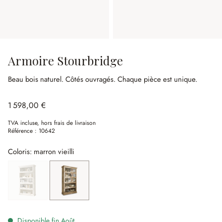
Armoire Stourbridge
Beau bois naturel.
Côtés ouvragés.
Chaque pièce est unique.
1 598,00 €
TVA incluse, hors frais de livraison
Référence :
10642
Coloris: marron vieilli
blanc vieilli
(Cette option n'est pas disponible actuellement.)
marron vieilli
Disponible fin Août