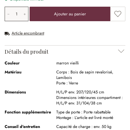
Quantité de produit: saisissez la valeur souhaitée ou uti
Ajouter
Ajouter au panier
Article encombrant
Détails du produit
Couleur
marron vieilli
Matériau
Corps :
Bois de sapin revalorisé
,
Lamibois
Porte :
Verre
Dimensions
H/L/P env. 207/120/45 cm
Dimensions intérieures compartiment :
H/L/P env. 31/104/38 cm
Fonction supplémentaire
Type de porte :
Porte rabattable
Montage :
L’article est livré monté
Conseil d'entretien
Capacité de charge : env. 50 kg