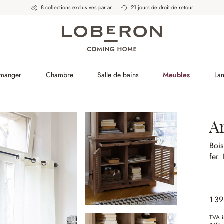
8 collections exclusives par an
21 jours de droit de retour
 manger
Chambre
Salle de bains
Meubles
La
A
Bois
fer.
1 3
TVA i