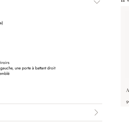
a)
iroirs
 gauche, une porte à battant droit
semblé
A
9