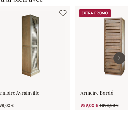
Promos
rmoire Avrainville
Armoire Bordó
98,00 €
989,00 €
1 398,00 €
(29.26%spared)