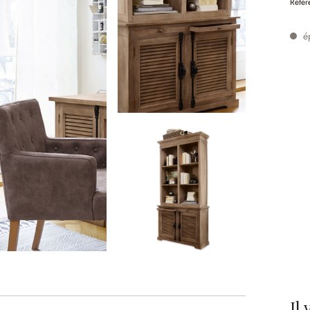
Référ
é
Il