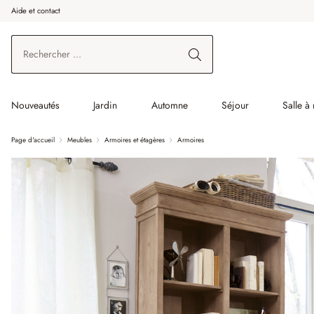
Aide et contact
enir au contenu principal
Aller à la recherche
Aller à la navigation principale
Nouveautés
Jardin
Automne
Séjour
Salle à
Page d'accueil
Meubles
Armoires et étagères
Armoires