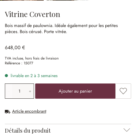
Vitrine Coverton
Bois massif de paulownia.
Idéale également pour les petites
pièces.
Bois cérusé.
Porte vitrée.
648,00 €
TVA incluse, hors frais de livraison
Référence :
15077
livrable en 2 à 3 semaines
Quantité de produit: saisissez la valeur souhaitée ou uti
Ajouter
Ajouter au panier
Article encombrant
Détails du produit