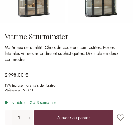
Vitrine Sturminster
Matériaux de qualité.
Choix de couleurs contrastées.
Portes
latérales vitrées arrondies et sophistiquées.
Divisible en deux
commodes.
2 998,00 €
TVA incluse, hors frais de livraison
Référence :
25341
livrable en 2 à 3 semaines
Quantité de produit: saisissez la valeur souhaitée ou uti
Ajouter
Ajouter au panier