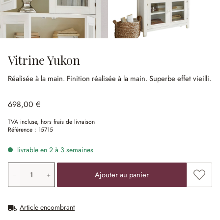
Vitrine Yukon
Réalisée à la main.
Finition réalisée à la main.
Superbe effet vieilli.
698,00 €
TVA incluse, hors frais de livraison
Référence :
15715
livrable en 2 à 3 semaines
Quantité de produit: saisissez la valeur souhaitée ou uti
Ajouter
Ajouter au panier
Article encombrant