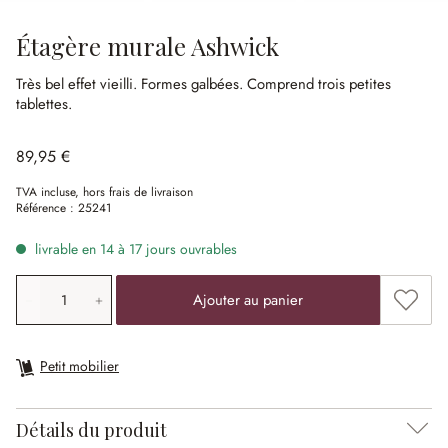
Étagère murale Ashwick
Très bel effet vieilli.
Formes galbées.
Comprend trois petites
tablettes.
89,95 €
TVA incluse, hors frais de livraison
Référence :
25241
livrable en 14 à 17 jours ouvrables
Quantité de produit: saisissez la valeur souhaitée ou uti
Ajouter
Ajouter au panier
Petit mobilier
Détails du produit