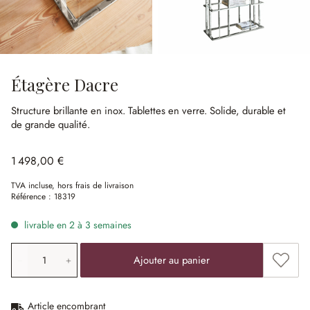
Étagère Dacre
Structure brillante en inox.
Tablettes en verre.
Solide, durable et
de grande qualité.
1 498,00 €
TVA incluse, hors frais de livraison
Référence :
18319
livrable en 2 à 3 semaines
Quantité de produit: saisissez la valeur souhaitée ou uti
Ajouter
Ajouter au panier
Article encombrant