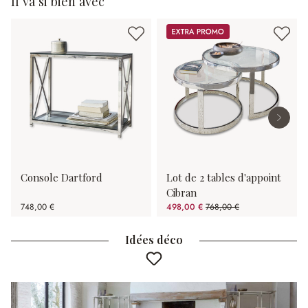
Il va si bien avec
Promos
Console Dartford
Lot de 2 tables d'appoint
Cibran
748,00 €
498,00 €
768,00 €
(35.16%spared)
Idées déco