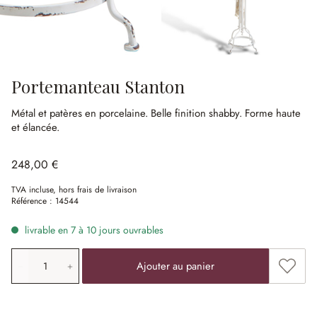
Portemanteau Stanton
Métal et patères en porcelaine.
Belle finition shabby.
Forme haute
et élancée.
248,00 €
TVA incluse, hors frais de livraison
Référence :
14544
livrable en 7 à 10 jours ouvrables
Quantité de produit: saisissez la valeur souhaitée ou uti
Ajouter
Ajouter au panier