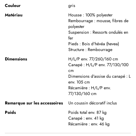
Couleur
gris
Matériau
Housse :
100% polyester
Rembourrage :
mousse
,
fibres de
polyester
Suspension :
Ressorts ondulés en
fer
Pieds :
Bois d'hévéa (hevea)
Structure :
Rembourrage
Dimensions
H/L/P env. 77/260/160 cm
Canapé :
H/L/P env. 77/130/100
cm
Dimensions d'assise du canapé :
L
env. 105 cm
Récamière :
H/L/P env.
77/130/160 cm
Remarque sur les accessoires
Un coussin décoratif inclus
Poids
Poids total env. 87 kg
Canapé :
env. 41 kg
Récamière :
env. 46 kg