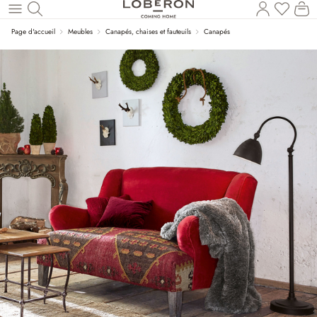
Vous a
Le
Revenir au contenu principal
Page d'accueil
Meubles
Canapés, chaises et fauteuils
Canapés