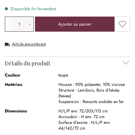
Disponible fin Novembre
Quantité de produit: saisissez la valeur souhaitée ou uti
Ajouter
Ajouter au panier
Article encombrant
Détails du produit
Couleur
taupe
Matériau
Housse :
90% polyester
,
10% viscose
Structure :
Lamibois
,
Bois d'hévéa
(hevea)
Suspension :
Ressorts ondulés en fer
Dimensions
H/L/P env. 72/203/112 cm
Accoudoir :
H env. 72 cm
Surface d'assise :
H/L/P env.
44/142/72 cm