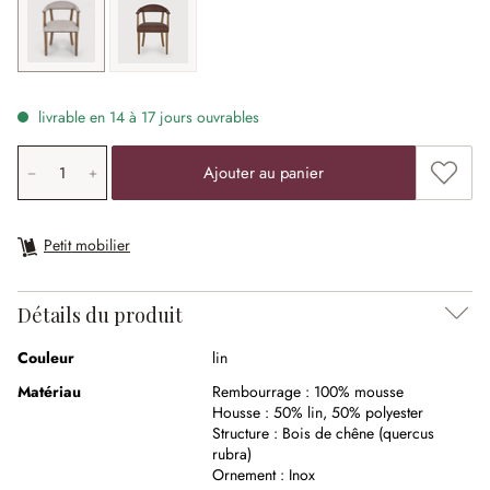
lin
marron
livrable en 14 à 17 jours ouvrables
Quantité de produit: saisissez la valeur souhaitée ou uti
Ajouter
Ajouter au panier
Petit mobilier
Détails du produit
Couleur
lin
Matériau
Rembourrage :
100% mousse
Housse :
50% lin
,
50% polyester
Structure :
Bois de chêne (quercus
rubra)
Ornement :
Inox