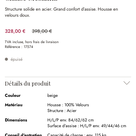
Structure solide en acier.
Grand confort d’assise.
Housse en
velours doux.
328,00 €
398,00 €
(17.59%spared)
TVA incluse, hors frais de livraison
Référence :
17574
épuisé
Détails du produit
Couleur
beige
Matériau
Housse :
100% Velours
Structure :
Acier
Dimensions
H/L/P env. 84/62/62 cm
Surface d'assise :
H/L/P env. 49/44/46 cm
Conseil d'entretien
Capacité de charge : env. 115 kg