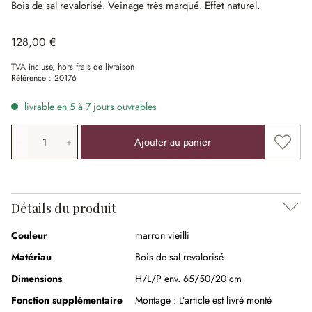
Bois de sal revalorisé.
Veinage très marqué.
Effet naturel.
128,00 €
TVA incluse, hors frais de livraison
Référence :
20176
livrable en 5 à 7 jours ouvrables
Quantité de produit: saisissez la valeur souhaitée ou uti
Ajouter
Ajouter au panier
Détails du produit
Couleur
marron vieilli
Matériau
Bois de sal revalorisé
Dimensions
H/L/P env. 65/50/20 cm
Fonction supplémentaire
Montage :
L’article est livré monté