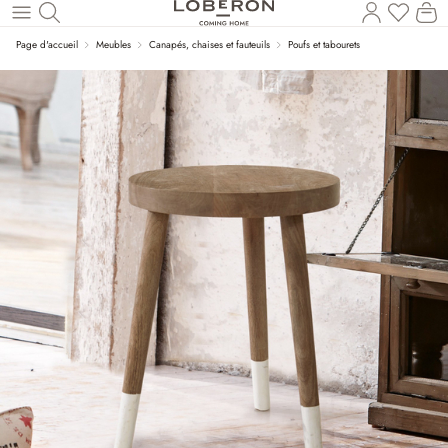
Vous a
Le
Revenir au contenu principal
Page d'accueil
Meubles
Canapés, chaises et fauteuils
Poufs et tabourets