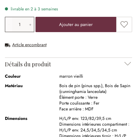
livrable en 2 à 3 semaines
Quantité de produit: saisissez la valeur souhaitée ou uti
Ajouter
Ajouter au panier
Article encombrant
Détails du produit
Couleur
marron vieilli
Matériau
Bois de pin (pinus spp.)
,
Bois de Sapin
(cunninghamia lanceolata)
Élément porte :
Verre
Porte coulissante :
Fer
Face arrière :
MDF
Dimensions
H/L/P env. 123/82/39,5 cm
Dimensions intérieures compartiment :
H/L/P env. 24,5/34,5/34,5 cm
Dimensions intérieures tiroir :
H/L/P