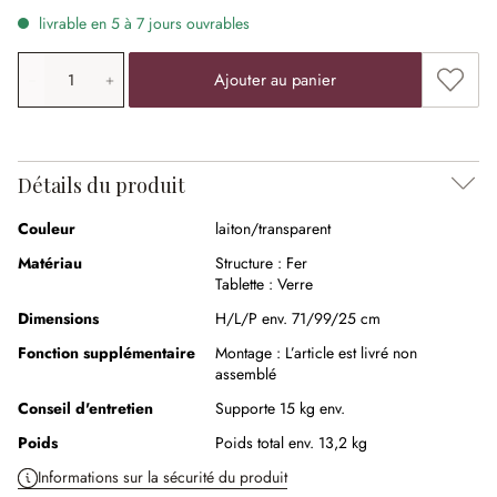
livrable en 5 à 7 jours ouvrables
Quantité de produit: saisissez la valeur souhaitée ou uti
Ajouter
Ajouter au panier
Détails du produit
Couleur
laiton/transparent
Matériau
Structure :
Fer
Tablette :
Verre
Dimensions
H/L/P env. 71/99/25 cm
Fonction supplémentaire
Montage :
L’article est livré non
assemblé
Conseil d'entretien
Supporte 15 kg env.
Poids
Poids total env. 13,2 kg
Informations sur la sécurité du produit