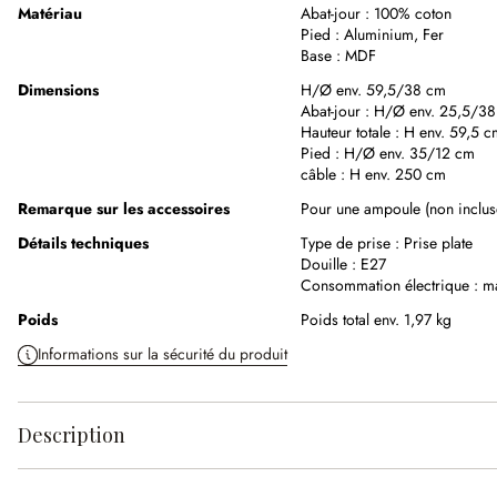
Matériau
Abat-jour :
100% coton
Pied :
Aluminium
,
Fer
Base :
MDF
Dimensions
H/Ø env. 59,5/38 cm
Abat-jour :
H/Ø env. 25,5/3
Hauteur totale :
H env. 59,5 c
Pied :
H/Ø env. 35/12 cm
câble :
H env. 250 cm
Remarque sur les accessoires
Pour une ampoule (non inclus
Détails techniques
Type de prise :
Prise plate
Douille :
E27
Consommation électrique :
m
Poids
Poids total env. 1,97 kg
Informations sur la sécurité du produit
Description