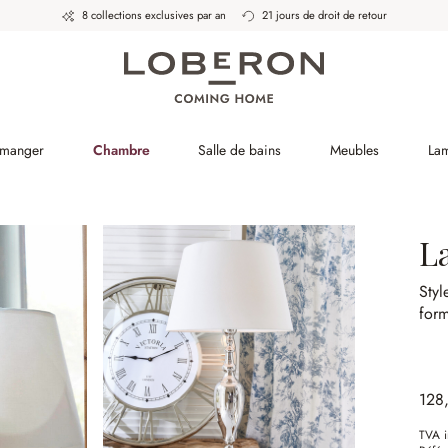
8 collections exclusives par an
21 jours de droit de retour
à manger
Chambre
Salle de bains
Meubles
La
L
Styl
form
128
TVA i