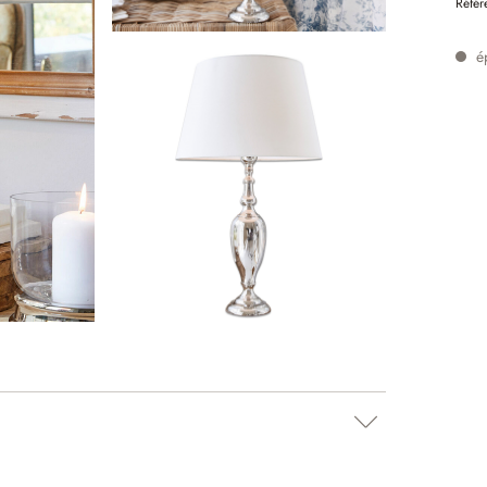
Référ
é