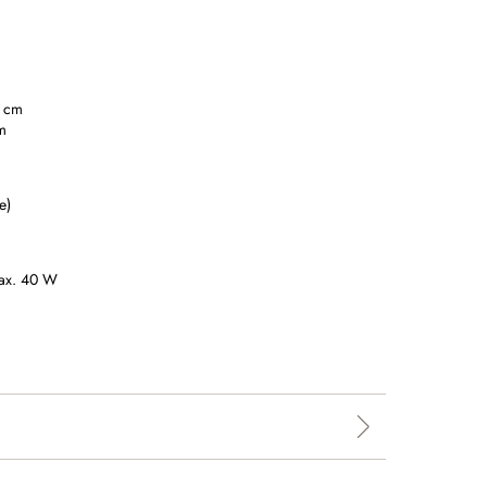
8 cm
m
e)
ax. 40 W