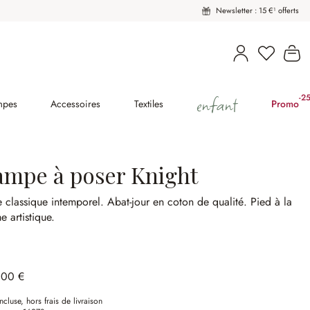
Newsletter : 15 €¹ offerts
Vous avez
Le
enfant
-2
(2
mpes
Accessoires
Textiles
Promo
ampe à poser Knight
e classique intemporel.
Abat-jour en coton de qualité.
Pied à la
e artistique.
,00 €
ncluse, hors frais de livraison