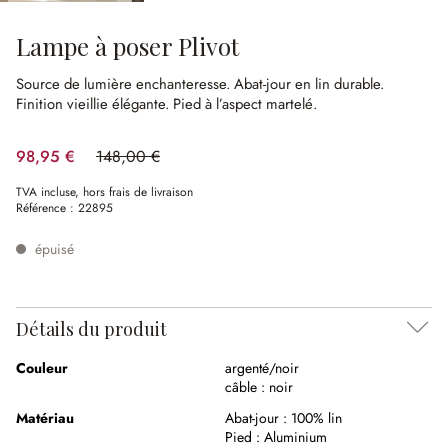
Lampe à poser Plivot
Source de lumière enchanteresse.
Abat-jour en lin durable.
Finition vieillie élégante.
Pied à l’aspect martelé.
98,95 €
148,00 €
(33.14%spared)
TVA incluse, hors frais de livraison
Référence :
22895
épuisé
Détails du produit
Couleur
argenté/noir
câble :
noir
Matériau
Abat-jour :
100% lin
Pied :
Aluminium