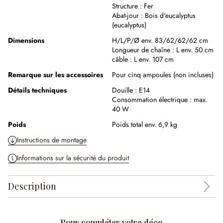
Structure :
Fer
Abat-jour :
Bois d'eucalyptus
(eucalyptus)
Dimensions
H/L/P/Ø env. 83/62/62/62 cm
Longueur de chaîne :
L env. 50 cm
câble :
L env. 107 cm
Remarque sur les accessoires
Pour cinq ampoules (non incluses)
Détails techniques
Douille :
E14
Consommation électrique :
max.
40 W
Poids
Poids total env. 6,9 kg
Instructions de montage
Informations sur la sécurité du produit
Description
Pour compléter votre déco