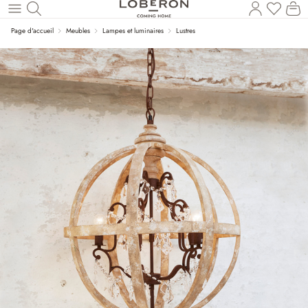
Vous a
Le
Revenir au contenu principal
Page d'accueil
Meubles
Lampes et luminaires
Lustres