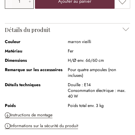
Ajouter
Ajouter au panier
Détails du produit
Couleur
marron vieilli
Matériau
Fer
Dimensions
H/Ø env. 66/60 cm
Remarque sur les accessoires
Pour quatre ampoules (non
incluses)
Détails techniques
Douille :
E14
Consommation électrique :
max.
40 W
Poids
Poids total env. 3 kg
Instructions de montage
Informations sur la sécurité du produit