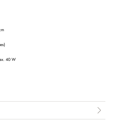
 cm
es)
ax. 40 W