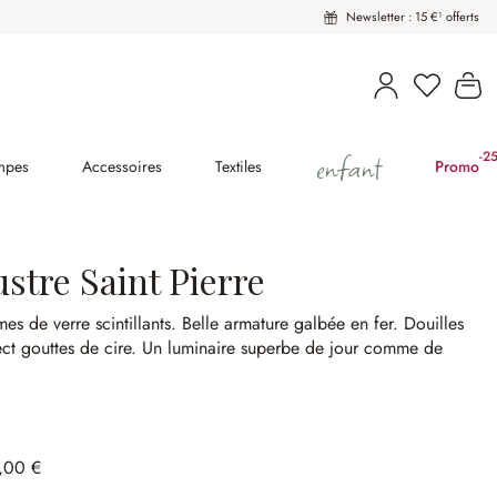
Newsletter : 15 €¹ offerts
Vous avez
Le
enfant
-2
(2
mpes
Accessoires
Textiles
Promo
stre Saint Pierre
mes de verre scintillants.
Belle armature galbée en fer.
Douilles
ct gouttes de cire.
Un luminaire superbe de jour comme de
.
,00 €