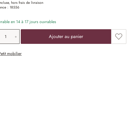
ncluse, hors frais de livraison
ence :
18556
vrable en 14 à 17 jours ouvrables
antité de produit: saisissez la valeur souha
Ajoute
Ajouter au panier
Petit mobilier