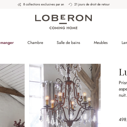
8 collections exclusives par an
21 jours de droit de retour
à manger
Chambre
Salle de bains
Meubles
La
Lu
Pris
aspe
nuit
498