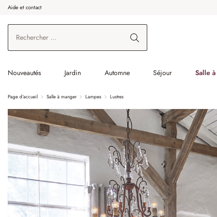
Aide et contact
enir au contenu principal
Aller à la recherche
Aller à la navigation principale
Nouveautés
Jardin
Automne
Séjour
Salle 
Page d'accueil
Salle à manger
Lampes
Lustres