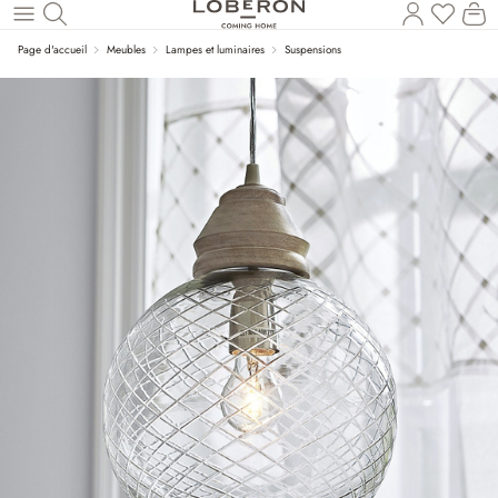
Vous a
Le
Revenir au contenu principal
Page d'accueil
Meubles
Lampes et luminaires
Suspensions