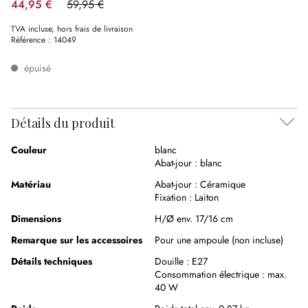
44,95 €
59,95 €
(25.02%spared)
TVA incluse, hors frais de livraison
Référence :
14049
épuisé
Détails du produit
Couleur
blanc
Abat-jour :
blanc
Matériau
Abat-jour :
Céramique
Fixation :
Laiton
Dimensions
H/Ø env. 17/16 cm
Remarque sur les accessoires
Pour une ampoule (non incluse)
Détails techniques
Douille :
E27
Consommation électrique :
max.
40 W