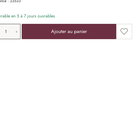
ence :
23533
vrable en 5 à 7 jours ouvrables
antité de produit: saisissez la valeur souha
Ajoute
Ajouter au panier