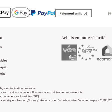
No
Paiement antici
Paiement anticipé
on
Achats en toute sécurité
es
tyles
tapis
otin
ls, sauf indication contraire.
ec d'autres codes et offres en cours ; utilisable une seule fois.
omme tels sont certifiés FSC)
a rubrique loberon.fr/Promo/. Aucun code n'est nécessaire. Valable jusqu'au 11/08/202