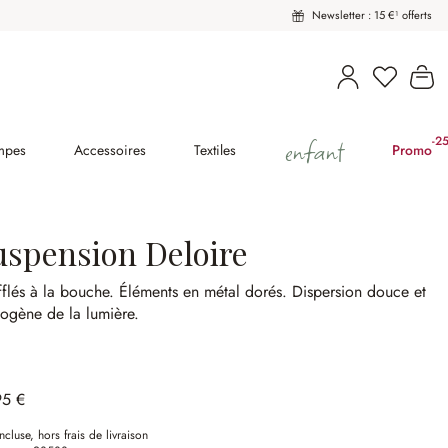
Newsletter : 15 €¹ offerts
Vous avez
Le
enfant
-2
(2
mpes
Accessoires
Textiles
Promo
uspension Deloire
flés à la bouche.
Éléments en métal dorés.
Dispersion douce et
ogène de la lumière.
95 €
ncluse, hors frais de livraison