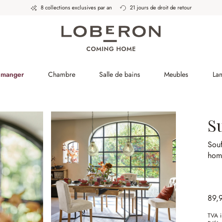
8 collections exclusives par an
21 jours de droit de retour
à manger
Chambre
Salle de bains
Meubles
La
S
Souf
hom
89,
TVA i