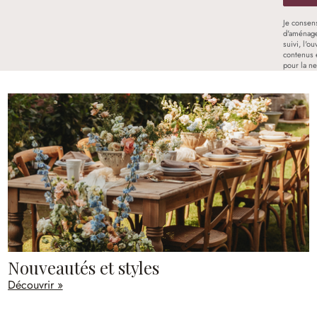
Je consen
d'aménage
suivi, l'o
contenus 
pour la ne
Nouveautés et styles
Découvrir »