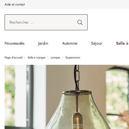
Aide et contact
enir au contenu principal
Aller à la recherche
Aller à la navigation principale
Nouveautés
Jardin
Automne
Séjour
Salle 
Page d'accueil
Salle à manger
Lampes
Suspensions