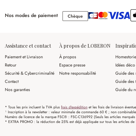
Nos modes de paiement
Chèque
Chèque
Assistance et contact
À propos de LOBERON
Inspirati
Paiement et Livraison
À propos
Homestori
Retour
Espace presse
Idées déco
Sécurité & Cybercriminalité
Notre responsabilité
Guide des s
Contact
Guide des 
Nos garanties
Guide du r
* Tous les prix incluent la TVA plus
frais d'expédition
et les frais de livraison éventue
¹ Inscription à la newsletter : valeur minimale de commande 60 € ; non combinable av
Numéro de licence de la marque FSC® : FSC-C136992 (Seuls les articles marqués c
* EXTRA PROMO : la réduction de 25% est déjà appliquée sur tous les articles de l