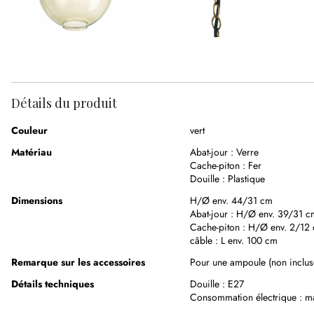
Détails du produit
Couleur
vert
Matériau
Abat-jour :
Verre
Cache-piton :
Fer
Douille :
Plastique
Dimensions
H/Ø env. 44/31 cm
Abat-jour :
H/Ø env. 39/31 c
Cache-piton :
H/Ø env. 2/12
câble :
L env. 100 cm
Remarque sur les accessoires
Pour une ampoule (non inclus
Détails techniques
Douille :
E27
Consommation électrique :
m